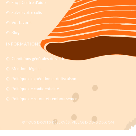
Faq | Centre d'aide
Suivre votre colis
Vos favoris
Blog
INFORMATIONS
Conditions générales de vente
Mentions légales
Politique d’expédition et de livraison
Politique de confidentialité
Politique de retour et remboursement
© TOUS DROITS RÉSERVÉS. VILLAGE-DU-BOB.COM