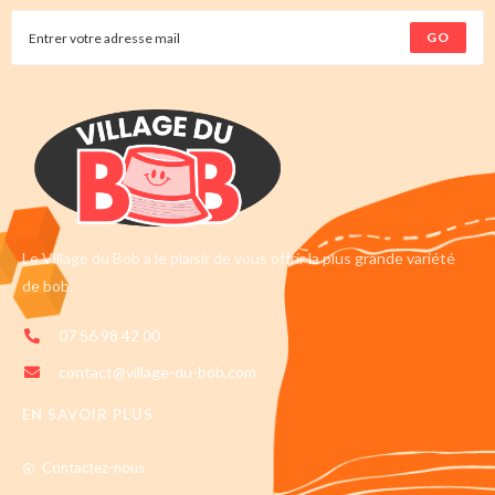
GO
Le Village du Bob a le plaisir de vous offrir la plus grande variété
de bob.
07 56 98 42 00
contact@village-du-bob.com
EN SAVOIR PLUS
Contactez-nous